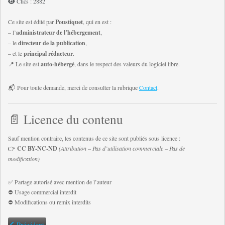
Clics : 2882
Ce site est édité par
Poustiquet
, qui en est :
– l’
administrateur de l’hébergement
,
– le
directeur de la publication
,
– et le
principal rédacteur
.
📍 Le site est
auto-hébergé
, dans le respect des valeurs du logiciel libre.
📬 Pour toute demande, merci de consulter la rubrique
Contact
.
📄 Licence du contenu
Sauf mention contraire, les contenus de ce site sont publiés sous licence :
👉
CC BY-NC-ND
(Attribution – Pas d’utilisation commerciale – Pas de
modification)
✅ Partage autorisé avec mention de l’auteur
⛔️ Usage commercial interdit
⛔️ Modifications ou remix interdits
Article précédent : Sources et mentions IA
Précédent