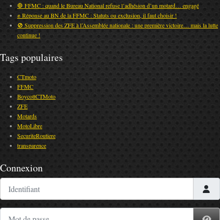
🛑 FFMC : quand le Bureau National refuse l’adhésion d’un motard… engagé
✊ Réponse au BN de la FFMC : Statuts ou exclusion, il faut choisir !
🚫 Suppression des ZFE à l’Assemblée nationale : une première victoire… mais la lutte
continue !
Tags populaires
CTmoto
FFMC
BoycottCTMoto
ZFE
Motards
MotoLibre
SecuriteRoutiere
transparence
Connexion
Identifiant
Mot de passe
Af