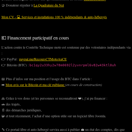
🤝 Donateur régulier à
La Quadrature du Net
Mon CV - 💻 Services et installations 100 % indépendants & auto-hébergés
💶 Financement participatif en cours
L’action contre le Contrôle Technique moto est soutenue par des volontaires indépendants via
:
👉 PayPal :
paypal.me/RecoursCTMotoAuCE
👉 Bitcoin (BTC) :
bc1qy2u33hy2w78m0692l2yvnrpml6v82w43ktl0uh
📖 Plus d’infos sur ma position et l’usage du BTC dans l’article :
➡️
Mon avis sur le Bitcoin et ma clé publique
(en cours de construction)
🙏 Grâce à vos dons (et les personnes se reconnaîtront ❤️), j’ai pu financer :
🚗 des trajets,
📄 des démarches juridiques,
🧩 et tout récemment, l’achat d’une option utile sur un logiciel libre Joomla.
🔧 Ce portail libre et auto-hébergé servira aussi à publier 💼 un état des comptes, dès que