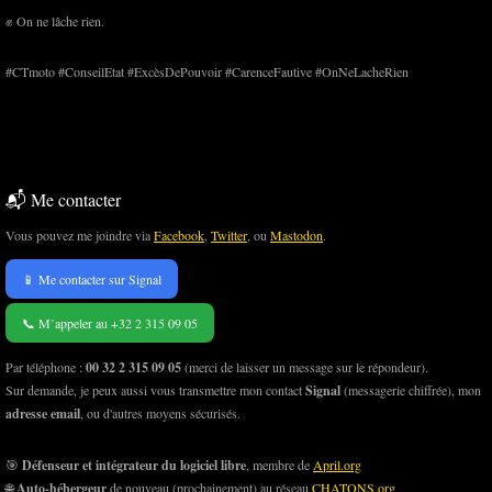
✊ On ne lâche rien.
#CTmoto #ConseilEtat #ExcèsDePouvoir #CarenceFautive #OnNeLacheRien
📬 Me contacter
Vous pouvez me joindre via
Facebook
,
Twitter
, ou
Mastodon
.
📱 Me contacter sur Signal
📞 M’appeler au +32 2 315 09 05
Par téléphone :
00 32 2 315 09 05
(merci de laisser un message sur le répondeur).
Sur demande, je peux aussi vous transmettre mon contact
Signal
(messagerie chiffrée), mon
adresse email
, ou d'autres moyens sécurisés.
🎯
Défenseur et intégrateur du logiciel libre
, membre de
April.org
🌐
Auto-hébergeur
de nouveau (prochainement) au réseau
CHATONS.org