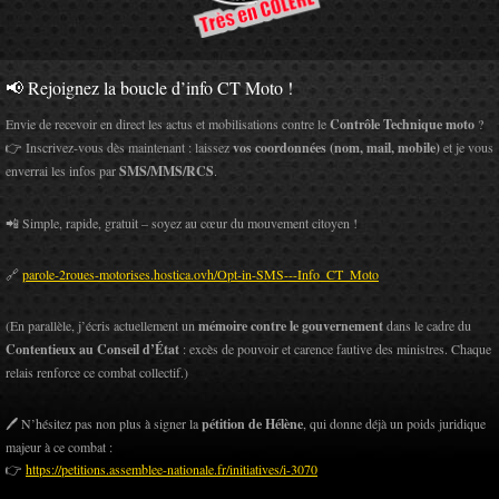
📢 Rejoignez la boucle d’info CT Moto !
Envie de recevoir en direct les actus et mobilisations contre le
Contrôle Technique moto
?
👉 Inscrivez-vous dès maintenant : laissez
vos coordonnées (nom, mail, mobile)
et je vous
enverrai les infos par
SMS/MMS/RCS
.
📲 Simple, rapide, gratuit – soyez au cœur du mouvement citoyen !
🔗
parole-2roues-motorises.hostica.ovh/Opt-in-SMS---Info_CT_Moto
(En parallèle, j’écris actuellement un
mémoire contre le gouvernement
dans le cadre du
Contentieux au Conseil d’État
: excès de pouvoir et carence fautive des ministres. Chaque
relais renforce ce combat collectif.)
🖊️ N’hésitez pas non plus à signer la
pétition de Hélène
, qui donne déjà un poids juridique
majeur à ce combat :
👉
https://petitions.assemblee-nationale.fr/initiatives/i-3070