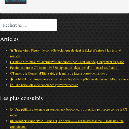
Rechercher
Articles
🚨 Trajectoires Fleury : le contrôle technique devient le ticket d’entrée à la sécurité
routière
CT moto : les mesures alternatives annoncées par l’État sont déjà largement en place
Pétition contre le CT moto : 84 530 signatures, déjà près d’ 1 motard actif sur 6 !
CT moto : le Conseil d’État saisi, et le ministre face à douze demandes ...
🧠 PolitiPet : la transparence citoyenne appliquée aux pétitions de l’Assemblée nationale
📈 Une perte totale de cohérence gouvernementale
Les plus consultés
📝 Une pétition citoyenne en soutien aux boycotteurs : pression renforcée contre le CT
moto
🏍️ Désobéissance civile... sans CT, en sortie -- -- Un retard assumé… mais pas une
capitulation.