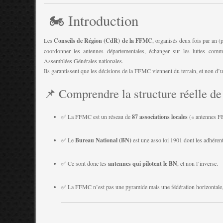
🏍️ Introduction
Les
Conseils de Région (CdR) de la FFMC
, organisés deux fois par an 
coordonner les antennes départementales, échanger sur les luttes comm
Assemblées Générales nationales.
Ils garantissent que les décisions de la FFMC viennent du terrain, et non d’
📌 Comprendre la structure réelle 
✅ La FFMC est un réseau de
87 associations locales
(« antennes F
✅ Le
Bureau National (BN)
est une asso loi 1901 dont les adhéren
✅ Ce sont donc les
antennes qui pilotent le BN
, et non l’inverse.
✅ La FFMC n’est pas une pyramide mais une fédération horizontale, o