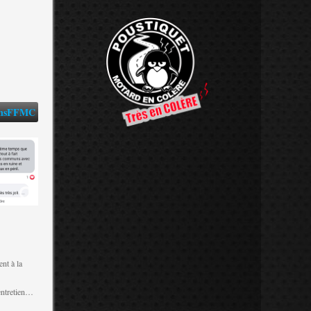
ansFFMC
nt à la
’entretien…