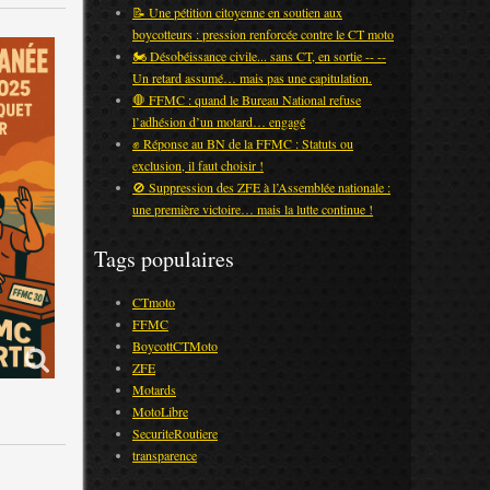
📝 Une pétition citoyenne en soutien aux
boycotteurs : pression renforcée contre le CT moto
🏍️ Désobéissance civile... sans CT, en sortie -- --
Un retard assumé… mais pas une capitulation.
🛑 FFMC : quand le Bureau National refuse
l’adhésion d’un motard… engagé
✊ Réponse au BN de la FFMC : Statuts ou
exclusion, il faut choisir !
🚫 Suppression des ZFE à l’Assemblée nationale :
une première victoire… mais la lutte continue !
Tags populaires
CTmoto
FFMC
BoycottCTMoto
ZFE
Motards
MotoLibre
SecuriteRoutiere
transparence