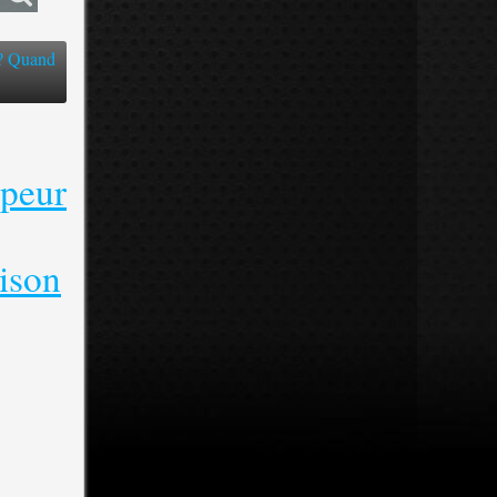
 ? Quand
 peur
aison