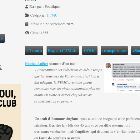
Écrit par :
Poustiquet
Catégorie :
FFMC
Publié le : 22 Septembre 2025
Clics : 4355
ds
CTmoto
BoycottCTMoto
FFMC
transparence
45
x
Nicolas Auffret
résumait d’un trait :
« Programmer cet événement en même temps
que les Journées du Patrimoine, c’est tout à
fait adéquat, la FFMC ayant des points
communs avec les vieux monuments plus ou
moins en ruine et autres chefs-d’œuvre
architecturaux en péril. »
Un trait d’humour cinglant
, mais aussi une image qui colle parfaiteme
situation. Derrière la « fête des 45 ans », ce parallèle résonne fort :
des murs
vénérables, mais
fragilisés
, qui risquent de s’effriter faute d
ou
faute de combats assumés
.