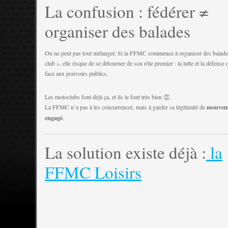
La confusion : fédérer ≠
organiser des balades
On ne peut pas tout mélanger. Si la FFMC commence à organiser des bala
club », elle risque de se détourner de son rôle premier : la lutte et la défense
face aux pouvoirs publics.
Les motoclubs font déjà ça, et ils le font très bien 👏.
La FFMC n’a pas à les concurrencer, mais à garder sa légitimité de
mouveme
engagé
.
La solution existe déjà :
la
FFMC Loisirs