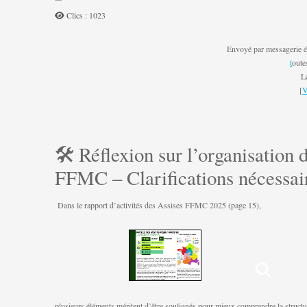
Clics : 1023
Envoyé par messagerie é
t
oute
L
[
V
🛠️ Réflexion sur l’organisation d
FFMC – Clarifications nécessai
Dans le rapport d’activités des Assises FFMC 2025 (page 15),
plusieurs éléments méritent d’être soulignés pour mieux comprendre la structur