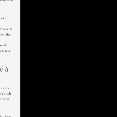
les
ée selon la
mentales
,
ses 87
ée unique.
e à
ur de la
un
putsch
e dérive
e, plaçant