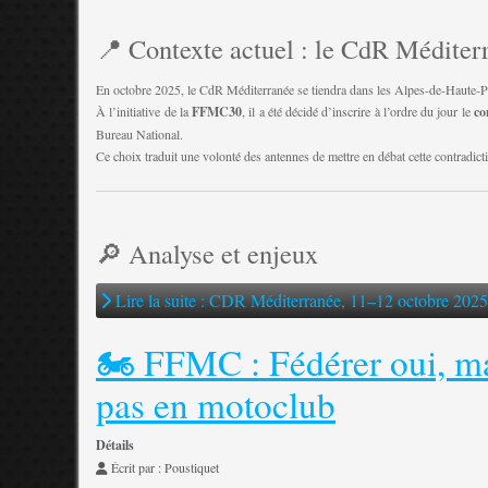
📍 Contexte actuel : le CdR Méditer
En octobre 2025, le CdR Méditerranée se tiendra dans les Alpes-de-Haute-
À l’initiative de la
FFMC30
, il a été décidé d’inscrire à l’ordre du jour le
co
Bureau National.
Ce choix traduit une volonté des antennes de mettre en débat cette contradic
🔎 Analyse et enjeux
Lire la suite : CDR Méditerranée, 11–12 octobre 2025 
🏍️ FFMC : Fédérer oui, m
pas en motoclub
Détails
Écrit par :
Poustiquet