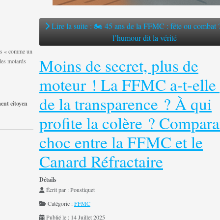
Lire la suite : 🏍️ 45 ans de la FFMC : fête ou combat
l’humour dit la vérité
des « comme un
Moins de secret, plus de
 des motards
moteur ! La FFMC a-t-elle
de la transparence ? À qui
nt citoyen
profite la colère ? Compar
choc entre la FFMC et le
Canard Réfractaire
Détails
Écrit par :
Poustiquet
Catégorie :
FFMC
Publié le : 14 Juillet 2025