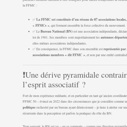
la FFMC :
✅
La FFMC est constituée d’un réseau de 87 associations locales, 
« FFMCs »
, qui forment ensemble la force collective du mouvement.
✅ Le
Bureau National (BN)
est une association indépendante, déclar
loi de 1901. Ses membres sont majoritairement les
antennes départe
elles-mêmes associations indépendantes.
✅ En conséquence, la FFMC dans son ensemble est
représentée par 
associations membres «
dit FFMC »
, et non par une entité centralis
❗Une dérive pyramidale contrair
l’esprit associatif ?
Fort de mon expérience militante, et en particulier en tant qu’ancien coordinate
FFMC 50 – évincé en 2022 dans des circonstances que je considère comme 
politique
orchestré par un bureau ayant démissionné – je tiens à alerter sur un
récurrente dans la perception (et parfois la pratique) du rôle du BN.
Trop souvent, le BN est vu – ou se comporte – comme une direction pyramidal