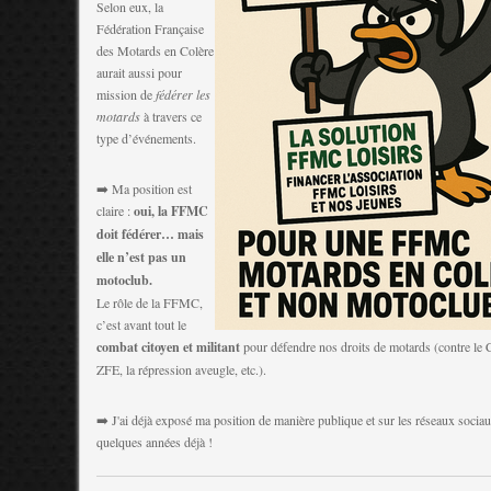
Selon eux, la
Fédération Française
des Motards en Colère
aurait aussi pour
mission de
fédérer les
motards
à travers ce
type d’événements.
➡️ Ma position est
claire :
oui, la FFMC
doit fédérer… mais
elle n’est pas un
motoclub.
Le rôle de la FFMC,
c’est avant tout le
combat citoyen et militant
pour défendre nos droits de motards (contre le 
ZFE, la répression aveugle, etc.).
➡️ J'ai déjà exposé ma position de manière publique et sur les réseaux socia
quelques années déjà !