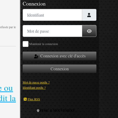
Connexion
Identifiant
refusée par le
Mot de passe
Afficher le mot
Maintenir la connexion
Connexion avec clé d'accès
Connexion
Mot de passe perdu ?
e ou
Identifiant perdu ?
it la
Flux RSS
FFMC & MOUVEMENT