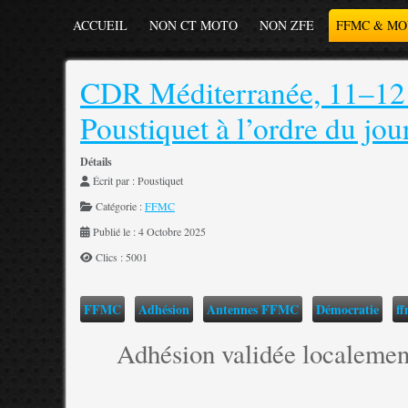
ACCUEIL
NON CT MOTO
NON ZFE
FFMC & M
CDR Méditerranée, 11–12 
Poustiquet à l’ordre du jou
Détails
Écrit par :
Poustiquet
Catégorie :
FFMC
Publié le : 4 Octobre 2025
Clics : 5001
FFMC
Adhésion
Antennes FFMC
Démocratie
f
Adhésion validée localement