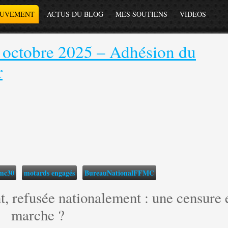
OUVEMENT
ACTUS DU BLOG
MES SOUTIENS
VIDEOS
octobre 2025 – Adhésion du
r
fmc30
motards engagés
BureauNationalFFMC
, refusée nationalement : une censure 
marche ?