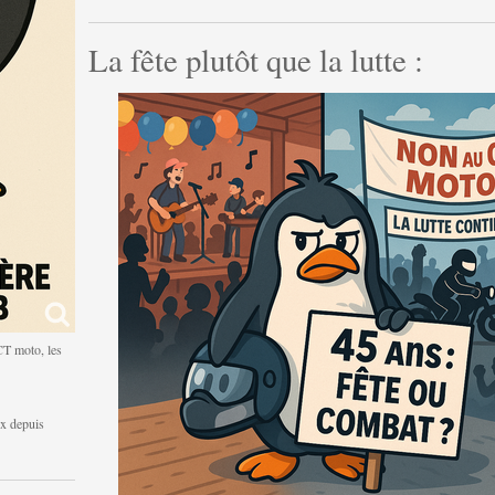
La fête plutôt que la lutte :
CT moto, les
ux depuis