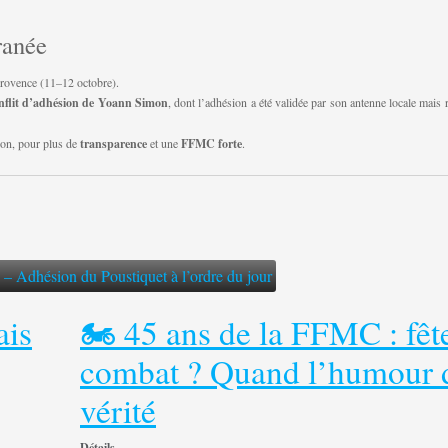
ranée
Provence (11–12 octobre).
nflit d’adhésion de Yoann Simon
, dont l’adhésion a été validée par son antenne locale mais 
tion, pour plus de
transparence
et une
FFMC forte
.
– Adhésion du Poustiquet à l’ordre du jour
ais
🏍️ 45 ans de la FFMC : fêt
combat ? Quand l’humour d
vérité
Détails