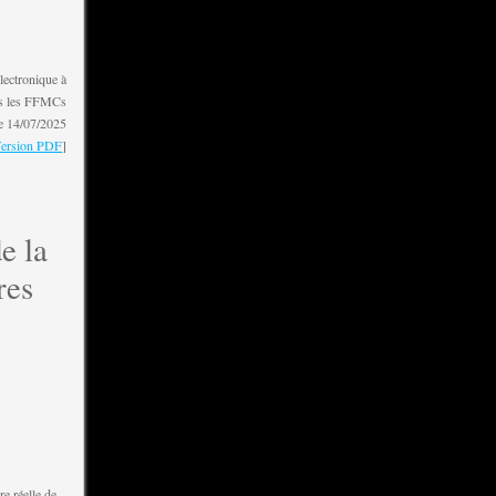
lectronique à
s les FFMCs
e 14/07/2025
ersion PDF
]
e la
res
e réelle de