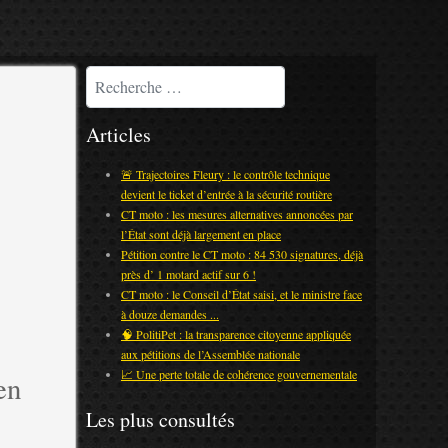
Rechercher
Articles
🚨 Trajectoires Fleury : le contrôle technique
devient le ticket d’entrée à la sécurité routière
CT moto : les mesures alternatives annoncées par
l’État sont déjà largement en place
Pétition contre le CT moto : 84 530 signatures, déjà
près d’ 1 motard actif sur 6 !
CT moto : le Conseil d’État saisi, et le ministre face
à douze demandes ...
🧠 PolitiPet : la transparence citoyenne appliquée
aux pétitions de l’Assemblée nationale
📈 Une perte totale de cohérence gouvernementale
en
Les plus consultés