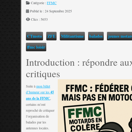
Catégorie :
FFMC
Publié le : 24 Septembre 2025
Clics : 5653
CTmoto
ZFE
Militantisme
balades
jeunes motar
ffmc loisir
Introduction : répondre au
critiques
Suite à
mon billet
d’humeur sur les
45
ans de la FFMC
,
certains m’ont
reproché de critiquer
l’organisation de
balades par les
antennes locales.