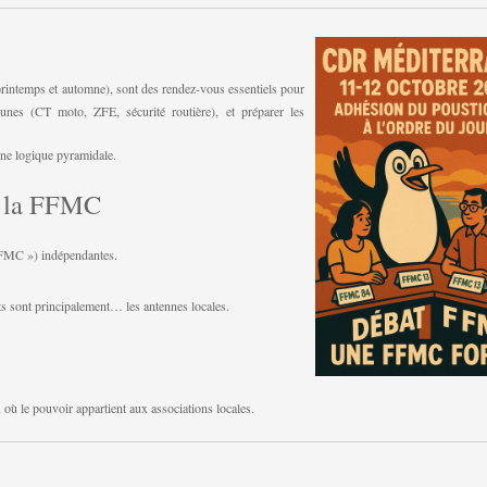
(printemps et automne), sont des rendez-vous essentiels pour
unes (CT moto, ZFE, sécurité routière), et préparer les
une logique pyramidale.
de la FFMC
FMC ») indépendantes.
ts sont principalement… les antennes locales.
ù le pouvoir appartient aux associations locales.