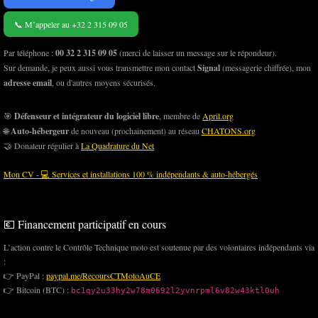
📞 M’appeler au +32 2 315 09 05
Par téléphone :
00 32 2 315 09 05
(merci de laisser un message sur le répondeur).
Sur demande, je peux aussi vous transmettre mon contact
Signal
(messagerie chiffrée), mon
adresse email
, ou d'autres moyens sécurisés.
🎯
Défenseur et intégrateur du logiciel libre
, membre de
April.org
🌐
Auto-hébergeur
de nouveau (prochainement) au réseau
CHATONS.org
🤝 Donateur régulier à
La Quadrature du Net
Mon CV - 💻 Services et installations 100 % indépendants & auto-hébergés
💶 Financement participatif en cours
L’action contre le Contrôle Technique moto est soutenue par des volontaires indépendants via
:
👉 PayPal :
paypal.me/RecoursCTMotoAuCE
👉 Bitcoin (BTC) :
bc1qy2u33hy2w78m0692l2yvnrpml6v82w43ktl0uh