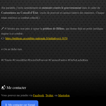
(En parallèle, j’écris actuellement un
mémoire contre le gouvernement
dans le cadre du
Contentieux au Conseil d’État
: excès de pouvoir et carence fautive des ministres. Chaque
relais renforce ce combat collectif.)
🖊️ N’hésitez pas non plus à signer la
pétition de Hélène
, qui donne déjà un poids juridique
majeur à ce combat :
👉
https://petitions.assemblee-nationale.fr/initiatives/i-3070
✊ On ne lâche rien.
#CTmoto #ConseilEtat #ExcèsDePouvoir #CarenceFautive #OnNeLacheRien
📬 Me contacter
Vous pouvez me joindre via
Facebook
,
Twitter
, ou
Mastodon
.
📱 Me contacter sur Signal