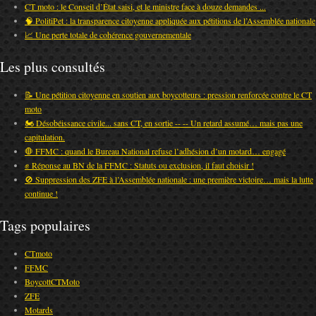
CT moto : le Conseil d’État saisi, et le ministre face à douze demandes ...
🧠 PolitiPet : la transparence citoyenne appliquée aux pétitions de l’Assemblée nationale
📈 Une perte totale de cohérence gouvernementale
Les plus consultés
📝 Une pétition citoyenne en soutien aux boycotteurs : pression renforcée contre le CT
moto
🏍️ Désobéissance civile... sans CT, en sortie -- -- Un retard assumé… mais pas une
capitulation.
🛑 FFMC : quand le Bureau National refuse l’adhésion d’un motard… engagé
✊ Réponse au BN de la FFMC : Statuts ou exclusion, il faut choisir !
🚫 Suppression des ZFE à l’Assemblée nationale : une première victoire… mais la lutte
continue !
Tags populaires
CTmoto
FFMC
BoycottCTMoto
ZFE
Motards