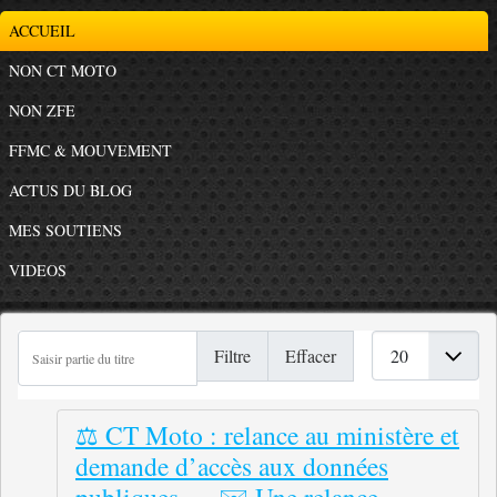
ACCUEIL
NON CT MOTO
NON ZFE
FFMC & MOUVEMENT
ACTUS DU BLOG
MES SOUTIENS
VIDEOS
Saisir partie du titre
Afficher #
Filtre
Effacer
⚖️ CT Moto : relance au ministère et
demande d’accès aux données