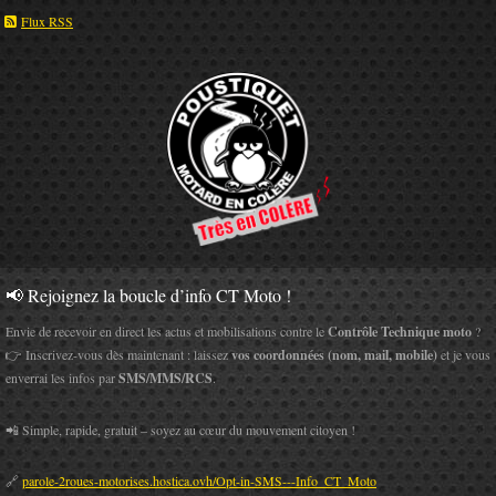
Flux RSS
📢 Rejoignez la boucle d’info CT Moto !
Envie de recevoir en direct les actus et mobilisations contre le
Contrôle Technique moto
?
👉 Inscrivez-vous dès maintenant : laissez
vos coordonnées (nom, mail, mobile)
et je vous
enverrai les infos par
SMS/MMS/RCS
.
📲 Simple, rapide, gratuit – soyez au cœur du mouvement citoyen !
🔗
parole-2roues-motorises.hostica.ovh/Opt-in-SMS---Info_CT_Moto