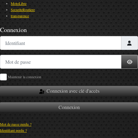
MotoLibre
SecuriteRoutiere
transparence
Connexion
Identifiant
Mot de passe
Af
Maintenir la connexion
Connexion avec clé d'accès
Connexion
Mot de passe perdu ?
Identifiant perdu ?