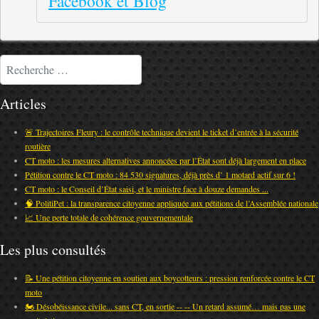
Facebook et Blog
Rechercher
Articles
🚨 Trajectoires Fleury : le contrôle technique devient le ticket d’entrée à la sécurité
routière
CT moto : les mesures alternatives annoncées par l’État sont déjà largement en place
Pétition contre le CT moto : 84 530 signatures, déjà près d’ 1 motard actif sur 6 !
CT moto : le Conseil d’État saisi, et le ministre face à douze demandes ...
🧠 PolitiPet : la transparence citoyenne appliquée aux pétitions de l’Assemblée nationale
📈 Une perte totale de cohérence gouvernementale
Les plus consultés
📝 Une pétition citoyenne en soutien aux boycotteurs : pression renforcée contre le CT
moto
🏍️ Désobéissance civile... sans CT, en sortie -- -- Un retard assumé… mais pas une