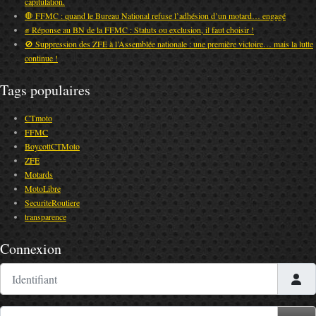
capitulation.
🛑 FFMC : quand le Bureau National refuse l’adhésion d’un motard… engagé
✊ Réponse au BN de la FFMC : Statuts ou exclusion, il faut choisir !
🚫 Suppression des ZFE à l’Assemblée nationale : une première victoire… mais la lutte
continue !
Tags populaires
CTmoto
FFMC
BoycottCTMoto
ZFE
Motards
MotoLibre
SecuriteRoutiere
transparence
Connexion
Identifiant
Mot de passe