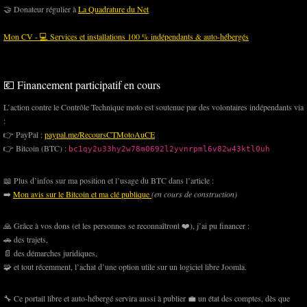
🤝 Donateur régulier à
La Quadrature du Net
Mon CV - 💻 Services et installations 100 % indépendants & auto-hébergés
💶 Financement participatif en cours
L’action contre le Contrôle Technique moto est soutenue par des volontaires indépendants via
:
👉 PayPal :
paypal.me/RecoursCTMotoAuCE
👉 Bitcoin (BTC) :
bc1qy2u33hy2w78m0692l2yvnrpml6v82w43ktl0uh
📖 Plus d’infos sur ma position et l’usage du BTC dans l’article :
➡️
Mon avis sur le Bitcoin et ma clé publique
(en cours de construction)
🙏 Grâce à vos dons (et les personnes se reconnaîtront ❤️), j’ai pu financer :
🚗 des trajets,
📄 des démarches juridiques,
🧩 et tout récemment, l’achat d’une option utile sur un logiciel libre Joomla.
🔧 Ce portail libre et auto-hébergé servira aussi à publier 💼 un état des comptes, dès que