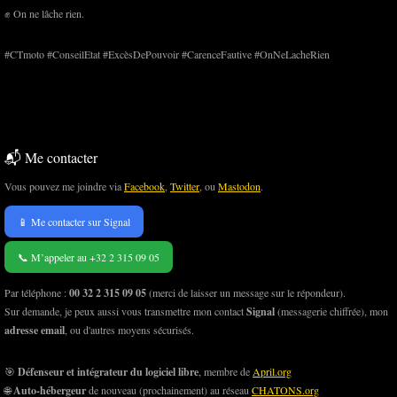
✊ On ne lâche rien.
#CTmoto #ConseilEtat #ExcèsDePouvoir #CarenceFautive #OnNeLacheRien
📬 Me contacter
Vous pouvez me joindre via
Facebook
,
Twitter
, ou
Mastodon
.
📱 Me contacter sur Signal
📞 M’appeler au +32 2 315 09 05
Par téléphone :
00 32 2 315 09 05
(merci de laisser un message sur le répondeur).
Sur demande, je peux aussi vous transmettre mon contact
Signal
(messagerie chiffrée), mon
adresse email
, ou d'autres moyens sécurisés.
🎯
Défenseur et intégrateur du logiciel libre
, membre de
April.org
🌐
Auto-hébergeur
de nouveau (prochainement) au réseau
CHATONS.org