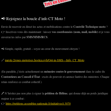
📢 Rejoignez la boucle d’info CT Moto !
Envie de recevoir en direct les actus et mobilisations contre le
Contrôle Technique moto
?
👉 Inscrivez-vous dès maintenant : laissez
vos coordonnées (nom, mail, mobile)
et je vous
enverrai les infos par
SMS/MMS/RCS
.
📲 Simple, rapide, gratuit – soyez au cœur du mouvement citoyen !
🔗
parole-2roues-motorises.hostica.ovh/Opt-in-SMS---Info_CT_Moto
(En parallèle, j’écris actuellement un
mémoire contre le gouvernement
dans le cadre du
Contentieux au Conseil d’État
: excès de pouvoir et carence fautive des ministres. Chaque
relais renforce ce combat collectif.)
🖊️ N’hésitez pas non plus à signer la
pétition de Hélène
, qui donne déjà un poids juridique
majeur à ce combat :
👉
https://petitions.assemblee-nationale.fr/initiatives/i-3070