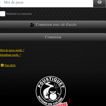
Af
Maintenir la connexion
Connexion avec clé d'accès
Connexion
Mot de passe perdu ?
Identifiant perdu ?
Flux RSS