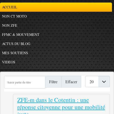
ACCUEIL
NON CT MOTO
NON ZFE
FFMC & MOUVEMENT
ACTUS DU BLOG
MES SOUTIENS
VIDEOS
Saisir partie du titre
Afficher #
Filtre
Effacer
ZFE-m dans le Cotentin : une
réponse citoyenne pour une mobilité